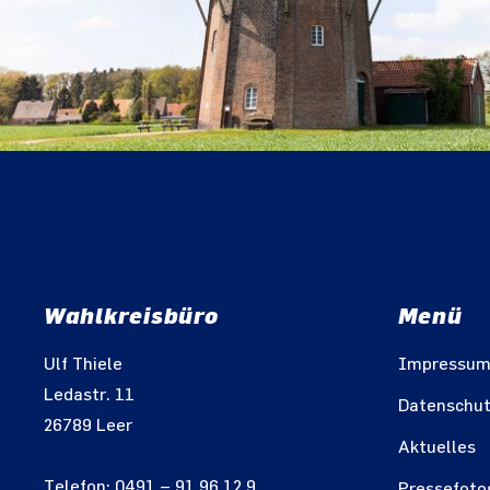
Wahlkreisbüro
Menü
Ulf Thiele
Impressu
Ledastr. 11
Datenschu
26789 Leer
Aktuelles
Telefon: 0491 – 91 96 12 9
Pressefoto