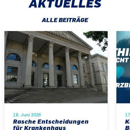
AKTUELLES
ALLE BEITRÄGE
18. Juni 2026
17
Rasche Entscheidungen
K
für Krankenhaus
B