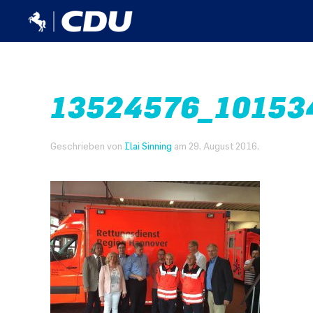
13524576_10153
Geschrieben von
Ilai Sinning
am
29. August 2016
.