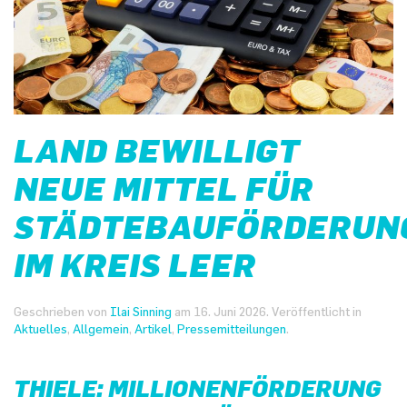
LAND BEWILLIGT
NEUE MITTEL FÜR
STÄDTEBAUFÖRDERUN
IM KREIS LEER
Geschrieben von
Ilai Sinning
am
16. Juni 2026
. Veröffentlicht in
Aktuelles
,
Allgemein
,
Artikel
,
Pressemitteilungen
.
THIELE: MILLIONENFÖRDERUNG