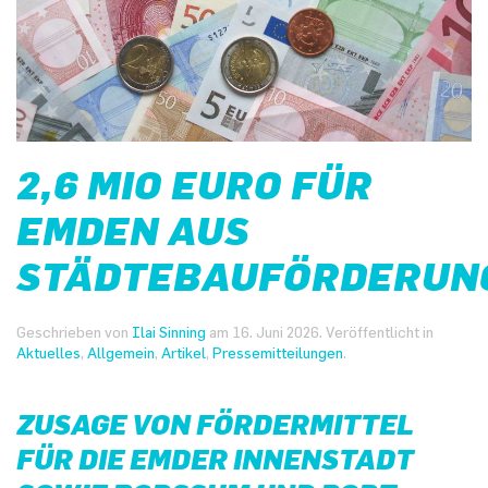
2,6 MIO EURO FÜR
EMDEN AUS
STÄDTEBAUFÖRDERUN
Geschrieben von
Ilai Sinning
am
16. Juni 2026
. Veröffentlicht in
Aktuelles
,
Allgemein
,
Artikel
,
Pressemitteilungen
.
ZUSAGE VON FÖRDERMITTEL
FÜR DIE EMDER INNENSTADT