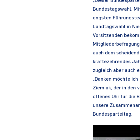
„Dieser Bundespartei
Bundestagswahl. Mit
engsten Führungsteam
Landtagswahl in Nied
Vorsitzenden bekomme
Mitgliederbefragung
auch dem scheidende
kräftezehrendes Jahr
zugleich aber auch e
„Danken möchte ich 
Ziemiak, der in den 
offenes Ohr für die 
unsere Zusammenarbe
Bundesparteitag.