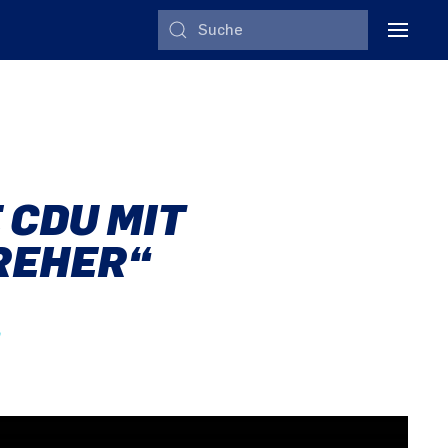
 CDU MIT
REHER“
n