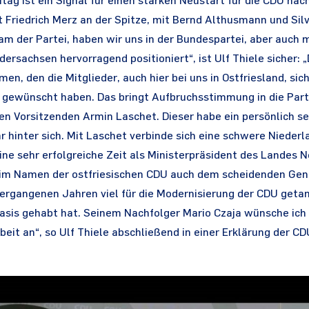
tag ist ein Signal für einen starken Neustart für die CDU nac
 Friedrich Merz an der Spitze, mit Bernd Althusmann und Silv
 der Partei, haben wir uns in der Bundespartei, aber auch mi
ersachsen hervorragend positioniert“, ist Ulf Thiele sicher: „
n, den die Mitglieder, auch hier bei uns in Ostfriesland, sich
 gewünscht haben. Das bringt Aufbruchsstimmung in die Parte
n Vorsitzenden Armin Laschet. Dieser habe ein persönlich s
 hinter sich. Mit Laschet verbinde sich eine schwere Niederl
ine sehr erfolgreiche Zeit als Ministerpräsident des Landes 
im Namen der ostfriesischen CDU auch dem scheidenden Gen
vergangenen Jahren viel für die Modernisierung der CDU geta
Basis gehabt hat. Seinem Nachfolger Mario Czaja wünsche ich v
it an“, so Ulf Thiele abschließend in einer Erklärung der CD