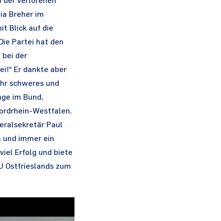
h der verlorenen
ia Breher im
t Blick auf die
Die Partei hat den
 bei der
i!“ Er dankte aber
ehr schweres und
age im Bund,
Nordrhein-Westfalen.
eralsekretär Paul
n und immer ein
iel Erfolg und biete
U Ostfrieslands zum