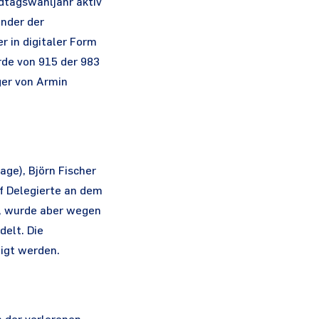
dtagswahljahr aktiv
ender der
 in digitaler Form
rde von 915 der 983
ger von Armin
ge), Björn Fischer
nf Delegierte an dem
en, wurde aber wegen
elt. Die
igt werden.