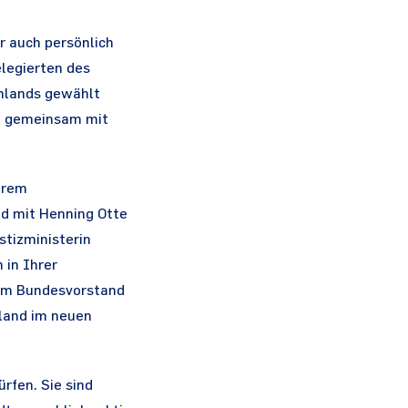
r auch persönlich
legierten des
chlands gewählt
U, gemeinsam mit
serem
d mit Henning Otte
stizministerin
 in Ihrer
dem Bundesvorstand
sland im neuen
ürfen. Sie sind