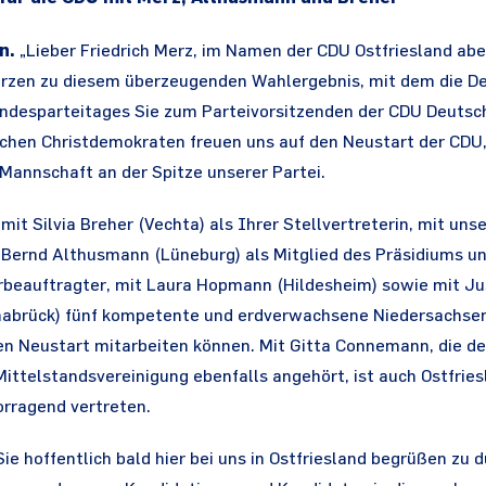
in.
„Lieber Friedrich Merz, im Namen der CDU Ostfriesland abe
Herzen zu diesem überzeugenden Wahlergebnis, mit dem die De
undesparteitages Sie zum Parteivorsitzenden der CDU Deuts
ischen Christdemokraten freuen uns auf den Neustart der CD
Mannschaft an der Spitze unserer Partei.
 mit Silvia Breher (Vechta) als Ihrer Stellvertreterin, mit un
Bernd Althusmann (Lüneburg) als Mitglied des Präsidiums un
erbeauftragter, mit Laura Hopmann (Hildesheim) sowie mit Ju
nabrück) fünf kompetente und erdverwachsene Niedersachsen
en Neustart mitarbeiten können. Mit Gitta Connemann, die 
Mittelstandsvereinigung ebenfalls angehört, ist auch Ostfrie
orragend vertreten.
ie hoffentlich bald hier bei uns in Ostfriesland begrüßen zu d