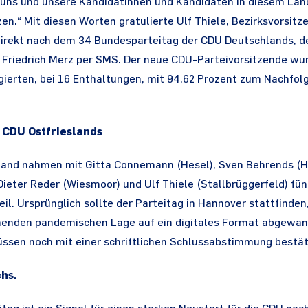
, uns und unsere Kandidatinnen und Kandidaten in diesem Lan
zen.“ Mit diesen Worten gratulierte Ulf Thiele, Bezirksvorsitz
direkt nach dem 34 Bundesparteitag der CDU Deutschlands, der
 Friedrich Merz per SMS. Der neue CDU-Parteivorsitzende wu
ierten, bei 16 Enthaltungen, mit 94,62 Prozent zum Nachfol
 CDU Ostfrieslands
sland nahmen mit Gitta Connemann (Hesel), Sven Behrends (Ha
Dieter Reder (Wiesmoor) und Ulf Thiele (Stallbrüggerfeld) fü
teil. Ursprünglich sollte der Parteitag in Hannover stattfind
henden pandemischen Lage auf ein digitales Format abgewand
sen noch mit einer schriftlichen Schlussabstimmung bestät
hs.