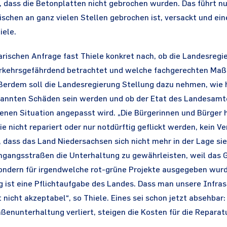
 dass die Betonplatten nicht gebrochen wurden. Das führt nu
schen an ganz vielen Stellen gebrochen ist, versackt und ei
iele.
rischen Anfrage fast Thiele konkret nach, ob die Landesregi
rkehrsgefährdend betrachtet und welche fachgerechten Maß
ßerdem soll die Landesregierung Stellung dazu nehmen, wie h
enannten Schäden sein werden und ob der Etat des Landesamt
enen Situation angepasst wird. „Die Bürgerinnen und Bürger 
 nicht repariert oder nur notdürftig geflickt werden, kein V
, dass das Land Niedersachsen sich nicht mehr in der Lage sie
hgangsstraßen die Unterhaltung zu gewährleisten, weil das G
ondern für irgendwelche rot-grüne Projekte ausgegeben wurde
 ist eine Pflichtaufgabe des Landes. Dass man unsere Infras
 nicht akzeptabel“, so Thiele. Eines sei schon jetzt absehbar
ßenunterhaltung verliert, steigen die Kosten für die Reparat