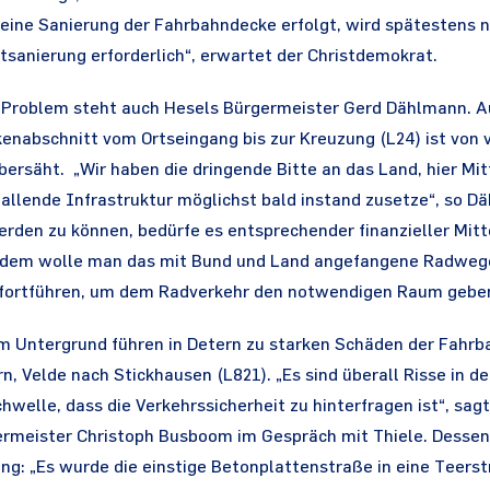
 eine Sanierung der Fahrbahndecke erfolgt, wird spätestens
sanierung erforderlich“, erwartet der Christdemokrat.
 Problem steht auch Hesels Bürgermeister Gerd Dählmann. A
enabschnitt vom Ortseingang bis zur Kreuzung (L24) ist von v
ersäht. „Wir haben die dringende Bitte an das Land, hier Mitt
fallende Infrastruktur möglichst bald instand zusetze“, so 
rden zu können, bedürfe es entsprechender finanzieller Mitt
udem wolle man das mit Bund und Land angefangene Radweg
 fortführen, um dem Radverkehr den notwendigen Raum gebe
 Untergrund führen in Detern zu starken Schäden der Fahrb
n, Velde nach Stickhausen (L821). „Es sind überall Risse in d
hwelle, dass die Verkehrssicherheit zu hinterfragen ist“, sagt
meister Christoph Busboom im Gespräch mit Thiele. Dessen 
ng: „Es wurde die einstige Betonplattenstraße in eine Teers