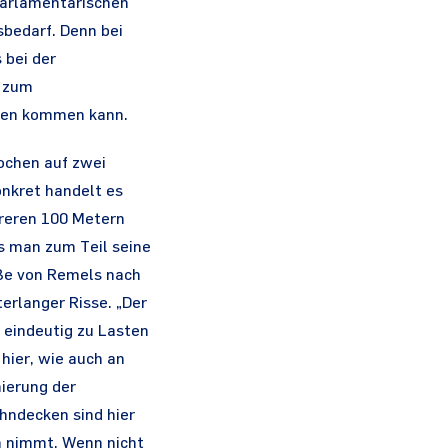
parlamentarischen
sbedarf. Denn bei
 bei der
h zum
ehen kommen kann.
ochen auf zwei
nkret handelt es
hreren 100 Metern
ss man zum Teil seine
aße von Remels nach
erlanger Risse. „Der
 eindeutig zu Lasten
 hier, wie auch an
nierung der
hndecken sind hier
n nimmt. Wenn nicht