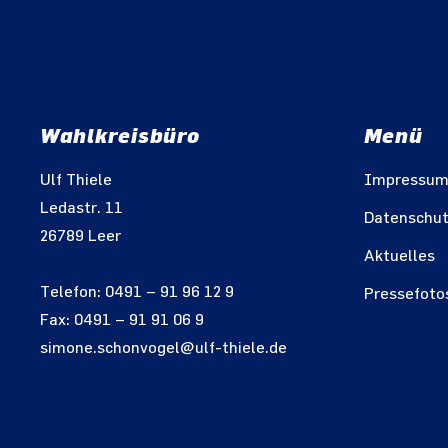
Wahlkreisbüro
Menü
Ulf Thiele
Impressu
Ledastr. 11
Datenschu
26789 Leer
Aktuelles
Telefon: 0491 – 91 96 12 9
Pressefoto
Fax: 0491 – 91 91 06 9
simone.schonvogel@ulf-thiele.de