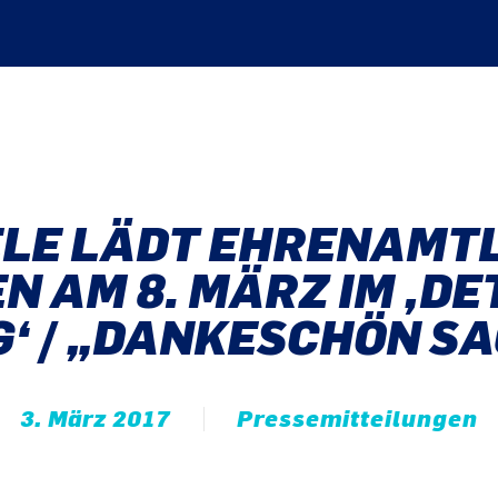
ELE LÄDT EHRENAMTL
N AM 8. MÄRZ IM ‚D
‘ / „DANKESCHÖN S
3. März 2017
Pressemitteilungen