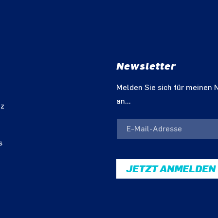
Newsletter
m
Melden Sie sich für meinen 
an...
tz
s
JETZT ANMELDEN