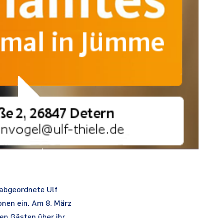
sabgeordnete Ulf
onen ein. Am 8. März
en Gästen über ihr