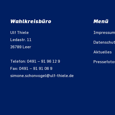
Wahlkreisbüro
Menü
Ulf Thiele
Impressu
Ledastr. 11
Datenschu
26789 Leer
Aktuelles
Telefon: 0491 – 91 96 12 9
Pressefoto
Fax: 0491 – 91 91 06 9
simone.schonvogel@ulf-thiele.de