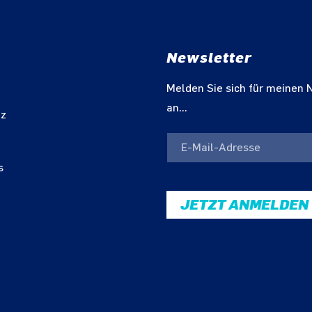
Newsletter
m
Melden Sie sich für meinen 
an...
tz
s
JETZT ANMELDEN