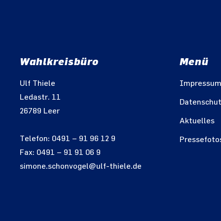
Wahlkreisbüro
Menü
Ulf Thiele
Impressu
Ledastr. 11
Datenschu
26789 Leer
Aktuelles
Telefon: 0491 – 91 96 12 9
Pressefoto
Fax: 0491 – 91 91 06 9
simone.schonvogel@ulf-thiele.de