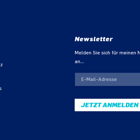
Newsletter
m
Melden Sie sich für meinen 
an...
tz
s
JETZT ANMELDEN