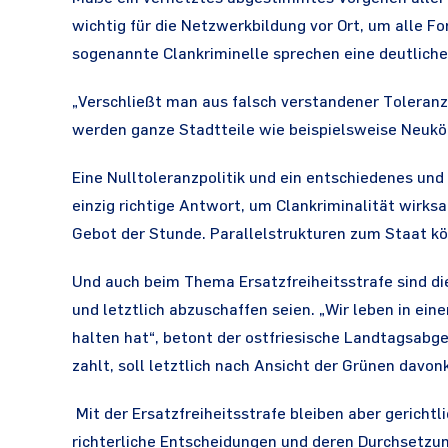
wichtig für die Netzwerkbildung vor Ort, um alle F
sogenannte Clankriminelle sprechen eine deutliche
„Verschließt man aus falsch verstandener Toleranz 
werden ganze Stadtteile wie beispielsweise Neuköll
Eine Nulltoleranzpolitik und ein entschiedenes und
einzig richtige Antwort, um Clankriminalität wir
Gebot der Stunde. Parallelstrukturen zum Staat kön
Und auch beim Thema Ersatzfreiheitsstrafe sind di
und letztlich abzuschaffen seien. „Wir leben in ei
halten hat“, betont der ostfriesische Landtagsabge
zahlt, soll letztlich nach Ansicht der Grünen dav
Mit der Ersatzfreiheitsstrafe bleiben aber gerichtl
richterliche Entscheidungen und deren Durchsetzung