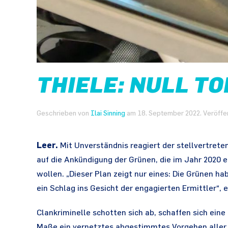
THIELE: NULL T
Geschrieben von
Ilai Sinning
am
18. September 2022
. Veröffe
Leer.
Mit Unverständnis reagiert der stellvertrete
auf die Ankündigung der Grünen, die im Jahr 2020 
wollen. „Dieser Plan zeigt nur eines: Die Grünen ha
ein Schlag ins Gesicht der engagierten Ermittler“, e
Clankriminelle schotten sich ab, schaffen sich ei
Maße ein vernetztes abgestimmtes Vorgehen aller