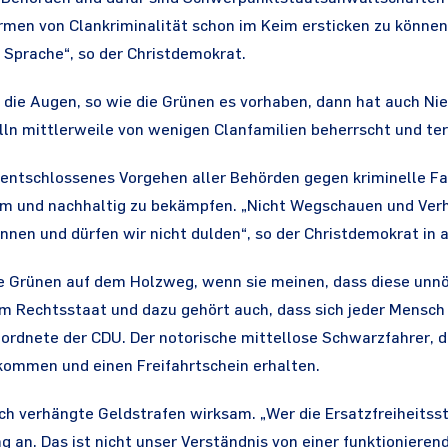
ormen von Clankriminalität schon im Keim ersticken zu könne
 Sprache“, so der Christdemokrat.
die Augen, so wie die Grünen es vorhaben, dann hat auch Nie
n mittlerweile von wenigen Clanfamilien beherrscht und terro
 entschlossenes Vorgehen aller Behörden gegen kriminelle Fa
ksam und nachhaltig zu bekämpfen. „Nicht Wegschauen und Ver
nen und dürfen wir nicht dulden“, so der Christdemokrat in a
e Grünen auf dem Holzweg, wenn sie meinen, dass diese unnöt
nem Rechtsstaat und dazu gehört auch, dass sich jeder Mensc
ordnete der CDU. Der notorische mittellose Schwarzfahrer, der
onkommen und einen Freifahrtschein erhalten.
ich verhängte Geldstrafen wirksam. „Wer die Ersatzfreiheitsstr
 an. Das ist nicht unser Verständnis von einer funktioniere