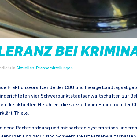
OLERANZ BEI KRIMIN
ntlicht in
Aktuelles
,
Pressemitteilungen
.
nde Fraktionsvorsitzende der CDU und hiesige Landtagsabgeor
eingerichteten vier Schwerpunkt­staatsanwaltschaften zur B
ben die aktuellen Gefahren, die speziell vom Phänomen der Cla
rklärt Thiele.
ne eigene Rechtsordnung und missachten systematisch unseren
 Behörden und dafür sind Schwerpunktstaatsanwaltschaften 