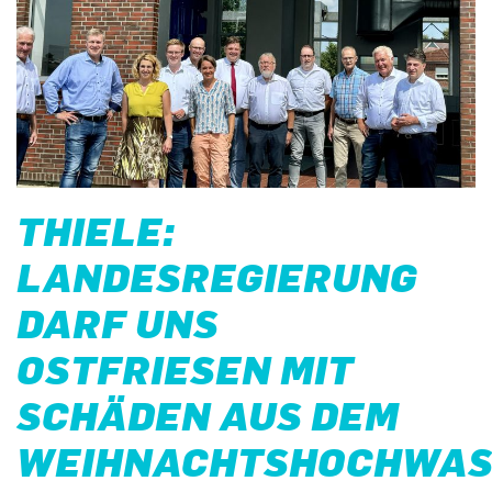
THIELE:
LANDESREGIERUNG
DARF UNS
OSTFRIESEN MIT
SCHÄDEN AUS DEM
WEIHNACHTSHOCHWAS