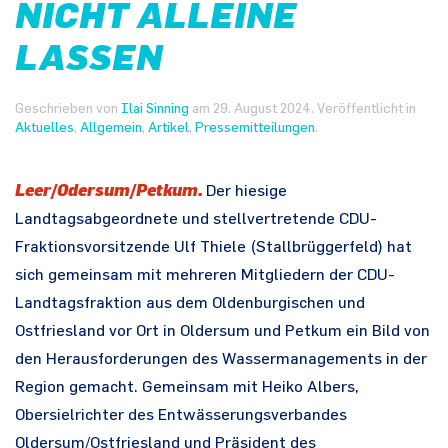
NICHT ALLEINE
LASSEN
Geschrieben von
Ilai Sinning
am
29. August 2024
. Veröffentlicht in
Aktuelles
,
Allgemein
,
Artikel
,
Pressemitteilungen
.
Leer/Odersum/Petkum.
Der hiesige
Landtagsabgeordnete und stellvertretende CDU-
Fraktionsvorsitzende Ulf Thiele (Stallbrüggerfeld) hat
sich gemeinsam mit mehreren Mitgliedern der CDU-
Landtagsfraktion aus dem Oldenburgischen und
Ostfriesland vor Ort in Oldersum und Petkum ein Bild von
den Herausforderungen des Wassermanagements in der
Region gemacht. Gemeinsam mit Heiko Albers,
Obersielrichter des Entwässerungsverbandes
Oldersum/Ostfriesland und Präsident des