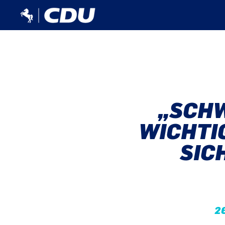
„SCHW
WICHTIG
SIC
2