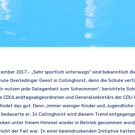
tember 2017.- „Sehr sportlich unterwegs“ sind bekanntlich d
ule Overledinger Geest in Collinghorst, denn die Schule verf
r nutzen jede Gelegenheit zum Schwimmen“, berichtete Schu
s CDULandtagsabgeordneten und Generalsekretärs der CDU i
r findet das gut: Denn „immer weniger Kinder und Jugendliche
bedauerte er. In Collinghorst wird diesem Trend entgegeng
ken unter freiem Himmel wieder in Betrieb genommen word
icht der Fall war. In einer beeindruckenden Initiative hatten 