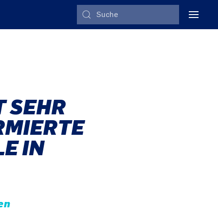
T SEHR
ORMIERTE
E IN
en