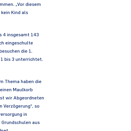
ommen. „Vor diesem
kein Kind als
is 4 insgesamt 143
ich eingeschulte
besuchen die 1.
 bis 3 unterrichtet.
sem Thema haben die
 einen Maulkorb
lbst wir Abgeordneten
n Verzögerung“, so
versorgung in
r Grundschulen aus
dnet.