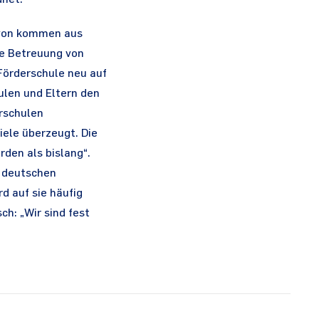
davon kommen aus
ie Betreuung von
Förderschule neu auf
ulen und Eltern den
erschulen
iele überzeugt. Die
rden als bislang“.
r deutschen
d auf sie häufig
ch: „Wir sind fest