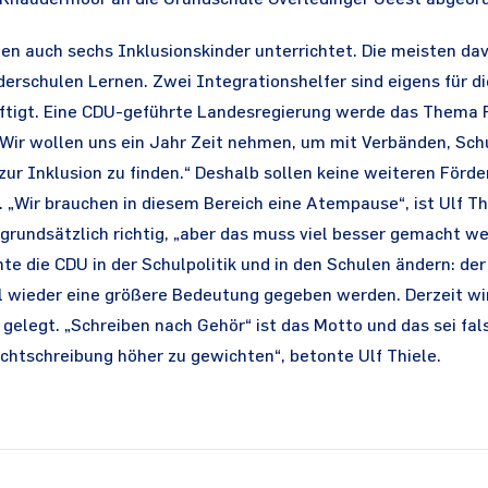
den auch sechs Inklusionskinder unterrichtet. Die meisten 
erschulen Lernen. Zwei Integrationshelfer sind eigens für d
ftigt. Eine CDU-geführte Landesregierung werde das Thema 
„Wir wollen uns ein Jahr Zeit nehmen, um mit Verbänden, Sch
ur Inklusion zu finden.“ Deshalb sollen keine weiteren Förd
„Wir brauchen in diesem Bereich eine Atempause“, ist Ulf Th
r grundsätzlich richtig, „aber das muss viel besser gemacht we
e die CDU in der Schulpolitik und in den Schulen ändern: de
l wieder eine größere Bedeutung gegeben werden. Derzeit wir
gelegt. „Schreiben nach Gehör“ ist das Motto und das sei fals
chtschreibung höher zu gewichten“, betonte Ulf Thiele.