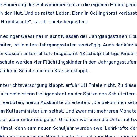
ie Sanierung des Schwimmbeckens in die eigenen Hände gen
 den Hut. Und es rettet Leben. Denn in Collinghorst verlässt 
rundschule“, ist Ulf Thiele begeistert.
rledinger Geest hat in acht Klassen der Jahrgangsstufen 1 b
üler, ist in allen Jahrgangsstufen zweizügig. Auch der kürzl
i Klassen unterrichtet. Insgesamt 43 schulpflichtige Kinder 
schule werden vier Flüchtlingskinder in den Jahrgangsstufen 1
Kinder in Schule und den Klassen klappt.
nterrichtsversorgung klappt, erfuhr Ulf Thiele nicht. Zu die
ultusministerin Heiligenstadt an der Spitze den Schulleitern
en verboten, hierzu Auskünfte zu erteilen. „Die bekommen se
om Kultusministerium selbst. Und zwar mit mehreren Monate
et er „sehr unbefriedigend“. Offenbar war auch die Unterrichts
optimal, denn zum neuen Schuljahr wurden zwei Lehrkräfte de
Rhaudermoor an die Grundschule Overledinger Geest abgeor