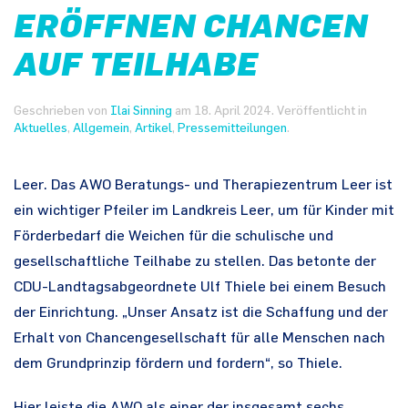
ERÖFFNEN CHANCEN
AUF TEILHABE
Geschrieben von
Ilai Sinning
am
18. April 2024
. Veröffentlicht in
Aktuelles
,
Allgemein
,
Artikel
,
Pressemitteilungen
.
Leer. Das AWO Beratungs- und Therapiezentrum Leer ist
ein wichtiger Pfeiler im Landkreis Leer, um für Kinder mit
Förderbedarf die Weichen für die schulische und
gesellschaftliche Teilhabe zu stellen. Das betonte der
CDU-Landtagsabgeordnete Ulf Thiele bei einem Besuch
der Einrichtung. „Unser Ansatz ist die Schaffung und der
Erhalt von Chancengesellschaft für alle Menschen nach
dem Grundprinzip fördern und fordern“, so Thiele.
Hier leiste die AWO als einer der insgesamt sechs