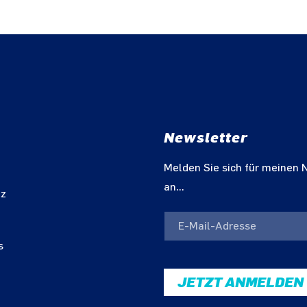
Newsletter
m
Melden Sie sich für meinen 
an...
tz
s
JETZT ANMELDEN