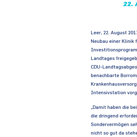
22.
Leer, 22. August 201
Neubau einer Klinik
Investitionsprogra
Landtages freigegebe
CDU-Landtagsabgeord
benachbarte Borrom
Krankenhausversorgu
Intensivstation vor
„Damit haben die bei
die dringend erford
Sondervermögen sehen
nicht so gut da steh