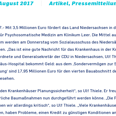
 August 2017
Artikel, Pressemitteil
7.- Mit 3,5 Millionen Euro fördert das Land Niedersachsen in
 für Psychosomatische Medizin am Klinikum Leer. Die Mittel 
mm werden am Donnerstag vom Sozialausschuss des Nieders
n. „Das ist eine gute Nachricht für das Krankenhaus in der Kr
nete und Generalsekretär der CDU in Niedersachsen, Ulf Th
äus-Hospital bekommt Geld: aus dem ‚Sondervermögen zur S
ng‘ sind 17,95 Millionen Euro für den vierten Bauabschnitt d
gesehen.
den Krankenhäuser Planungssicherheit“, so Ulf Thiele. Er fre
erliche Baumaßnahmen nun durchgeführt werden könne. „Die F
 wir allerdings kritisch“, so Ulf Thiele. „Viele Krankenhäuser
en, haben Probleme, einen Kredit zu günstigen Konditionen a