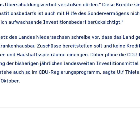
as Überschuldungsverbot verstoßen dürfen.“ Diese Kredite sin
estitionsbedarfs ist auch mit Hilfe des Sondervermögens nic
hrlich aufwachsende Investitionsbedarf berücksichtigt.“
tz des Landes Niedersachsen schreibe vor, dass das Land 
ankenhausbau Zuschüsse bereitstellen soll und keine Kredite
en und Haushaltsspielräume einengen. Daher plane die CDU-
g der bisherigen jährlichen landesweiten Investitionsmittel
 stehe auch so im CDU-Regierungsprogramm, sagte Ulf Thiele 
 Oktober.