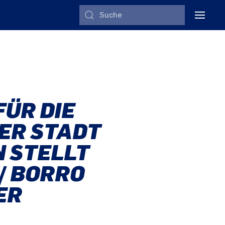
FÜR DIE
ER STADT
N STELLT
/ BORRO
ER