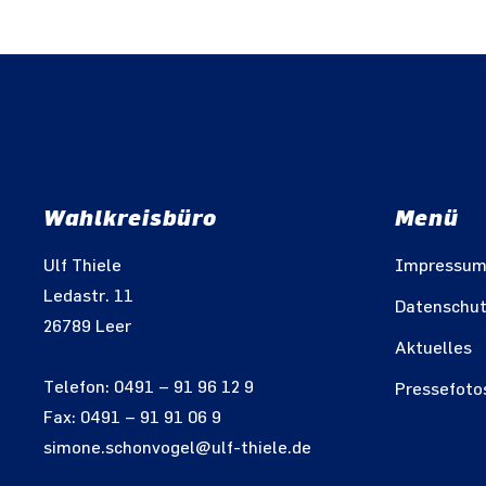
Wahlkreisbüro
Menü
Ulf Thiele
Impressu
Ledastr. 11
Datenschu
26789 Leer
Aktuelles
Telefon: 0491 – 91 96 12 9
Pressefoto
Fax: 0491 – 91 91 06 9
simone.schonvogel@ulf-thiele.de