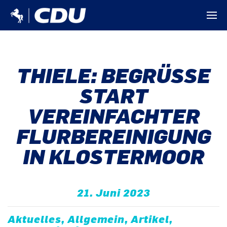
THIELE: BEGRÜSSE S
TART V
EREINFACHTER F
LURBEREINIGUNG I
N KLOSTERMOOR
21. Juni 2023
Aktuelles, Allgemein, Artikel,